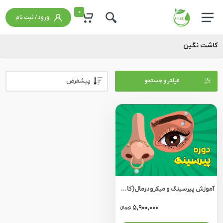
0
ورود / ثبت نام
کاشت نگین
فیلتر و جستجو
آموزش پیرسینگ و میکرودرمال(کاشت نگین)
5,900,000
تومانءء