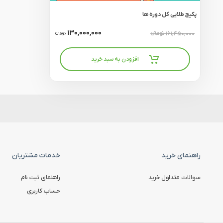
پکیج طلایی کل دوره ها
130,000,000
161,450,000
تومانءء
تومانءء
افزودن به سبد خرید
راهنمای خرید
خدمات مشتریان
سوالات متداول خرید
راهنمای ثبت نام
حساب کاربری