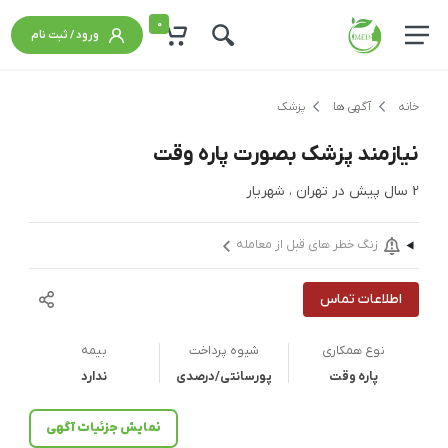
0
ورود / ثبت نام
خانه
آگهی ها
پزشک
نیازمند پزشک بصورت پاره وقت
2 سال پیش
در
تهران ، شهريار
زنگ خطر های قبل از معامله
اطلاعات تماس
نوع همکاری
شیوه پرداخت
بیمه
پاره وقت
پورسانتی/درصدی
ندارد
نمایش جزئیات آگهی